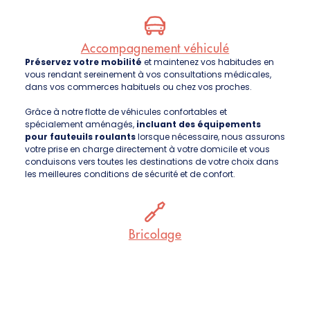
Accompagnement véhiculé
Préservez votre mobilité
et maintenez vos habitudes en
vous rendant sereinement à vos consultations médicales,
dans vos commerces habituels ou chez vos proches.
Grâce à notre flotte de véhicules confortables et
spécialement aménagés,
incluant des équipements
pour fauteuils roulants
lorsque nécessaire, nous assurons
votre prise en charge directement à votre domicile et vous
conduisons vers toutes les destinations de votre choix dans
les meilleures conditions de sécurité et de confort.
Bricolage
Interventions de plomberie légère, travaux électriques,
assemblage de mobilier, assistance au déménagement,
travaux de peinture, nettoyage haute pression de vos
espaces extérieurs, aménagements pour sécuriser vos
circulations intérieures…