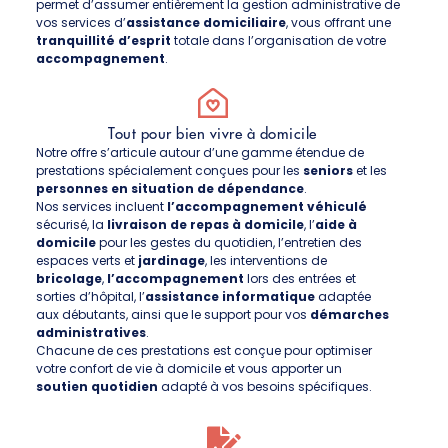
permet d’assumer entièrement la gestion administrative de
vos services d’
assistance domiciliaire
, vous offrant une
tranquillité d’esprit
totale dans l’organisation de votre
accompagnement
.
Tout pour bien vivre à domicile
Notre offre s’articule autour d’une gamme étendue de
prestations spécialement conçues pour les
seniors
et les
personnes en situation de dépendance
.
Nos services incluent
l’accompagnement véhiculé
sécurisé, la
livraison de repas à domicile
, l’
aide à
domicile
pour les gestes du quotidien, l’entretien des
espaces verts et
jardinage
, les interventions de
bricolage
,
l’accompagnement
lors des entrées et
sorties d’hôpital, l’
assistance informatique
adaptée
aux débutants, ainsi que le support pour vos
démarches
administratives
.
Chacune de ces prestations est conçue pour optimiser
votre confort de vie à domicile et vous apporter un
soutien quotidien
adapté à vos besoins spécifiques.