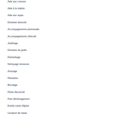
Aide aux courses
Aide à la toilette
Aide aux repas
Entretien domicile
Accompagnement promenade
Accompagnement véhiculé
Jardinage
Entretien de jardin
Désherbage
Nettoyage terrasses
Arrosage
Plantation
Bricolage
Petite électricité
Petit déménagement
Entrée sortie hôpital
Livraison de repas