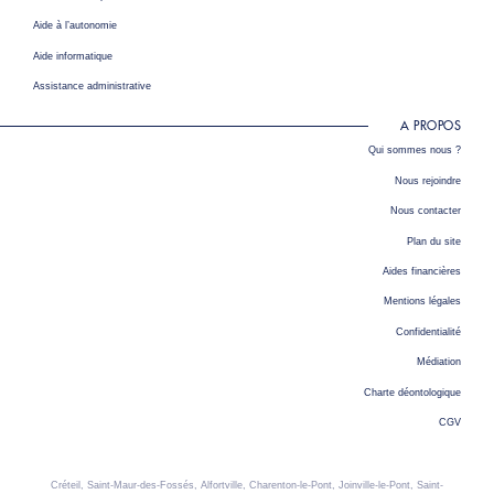
Aide à l’autonomie
Aide informatique
Assistance administrative
A PROPOS
Qui sommes nous ?
Nous rejoindre
Nous contacter
Plan du site
Aides financières
Mentions légales
Confidentialité
Médiation
Charte déontologique
CGV
Créteil, Saint-Maur-des-Fossés, Alfortville, Charenton-le-Pont, Joinville-le-Pont, Saint-