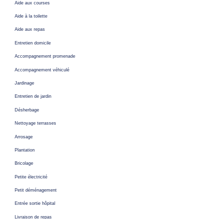
Aide aux courses
Aide à la toilette
Aide aux repas
Entretien domicile
Accompagnement promenade
Accompagnement véhiculé
Jardinage
Entretien de jardin
Désherbage
Nettoyage terrasses
Arrosage
Plantation
Bricolage
Petite électricité
Petit déménagement
Entrée sortie hôpital
Livraison de repas