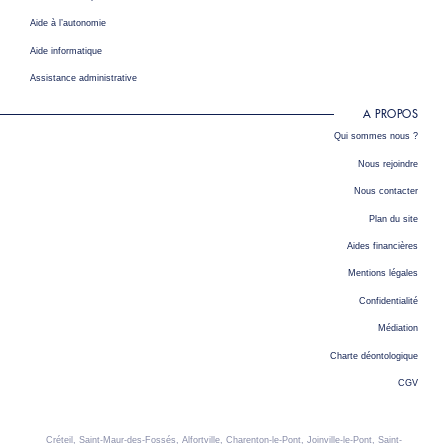
Aide à l’autonomie
Aide informatique
Assistance administrative
A PROPOS
Qui sommes nous ?
Nous rejoindre
Nous contacter
Plan du site
Aides financières
Mentions légales
Confidentialité
Médiation
Charte déontologique
CGV
Créteil, Saint-Maur-des-Fossés, Alfortville, Charenton-le-Pont, Joinville-le-Pont, Saint-