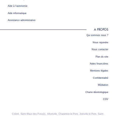
Aide à l’autonomie
Aide informatique
Assistance administrative
A PROPOS
Qui sommes nous ?
Nous rejoindre
Nous contacter
Plan du site
Aides financières
Mentions légales
Confidentialité
Médiation
Charte déontologique
CGV
Créteil, Saint-Maur-des-Fossés, Alfortville, Charenton-le-Pont, Joinville-le-Pont, Saint-