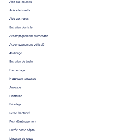
Aide aux courses
Aide à la toilette
Aide aux repas
Entretien domicile
Accompagnement promenade
Accompagnement véhiculé
Jardinage
Entretien de jardin
Désherbage
Nettoyage terrasses
Arrosage
Plantation
Bricolage
Petite électricité
Petit déménagement
Entrée sortie hôpital
Livraison de repas