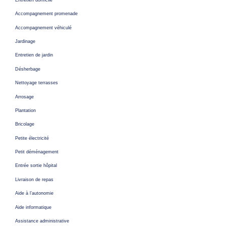
Accompagnement promenade
Accompagnement véhiculé
Jardinage
Entretien de jardin
Désherbage
Nettoyage terrasses
Arrosage
Plantation
Bricolage
Petite électricité
Petit déménagement
Entrée sortie hôpital
Livraison de repas
Aide à l’autonomie
Aide informatique
Assistance administrative