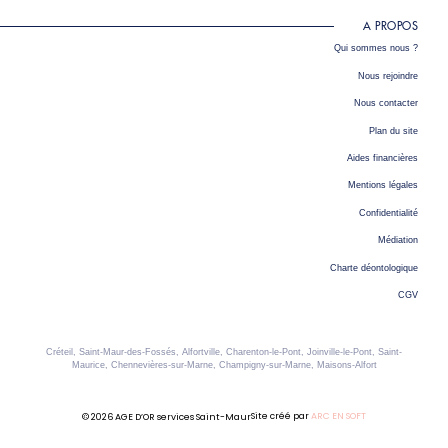
A PROPOS
Qui sommes nous ?
Nous rejoindre
Nous contacter
Plan du site
Aides financières
Mentions légales
Confidentialité
Médiation
Charte déontologique
CGV
Créteil, Saint-Maur-des-Fossés, Alfortville, Charenton-le-Pont, Joinville-le-Pont, Saint-
Maurice, Chennevières-sur-Marne, Champigny-sur-Marne, Maisons-Alfort
Site créé par
ARC EN SOFT
© 2026 AGE D’OR services Saint-Maur