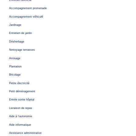
Accompagnement promenade
Accompagnement véhiculé
Jardinage
Entretien de jardin
Désherbage
Nettoyage terrasses
Arrosage
Plantation
Bricolage
Petite électricité
Petit déménagement
Entrée sortie hôpital
Livraison de repas
Aide à l’autonomie
Aide informatique
Assistance administrative