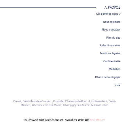
A PROPOS
Qui sommes nous ?
Nous rejoindre
Nous contacter
Plan du site
Aides financières
Mentions légales
Confidentialité
Médiation
Charte déontologique
CGV
Créteil, Saint-Maur-des-Fossés, Alfortville, Charenton-le-Pont, Joinville-le-Pont, Saint-
Maurice, Chennevières-sur-Marne, Champigny-sur-Marne, Maisons-Alfort
Site créé par
ARC EN SOFT
© 2026 AGE D’OR services Saint-Maur