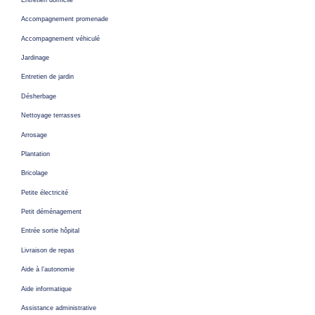
Accompagnement promenade
Accompagnement véhiculé
Jardinage
Entretien de jardin
Désherbage
Nettoyage terrasses
Arrosage
Plantation
Bricolage
Petite électricité
Petit déménagement
Entrée sortie hôpital
Livraison de repas
Aide à l’autonomie
Aide informatique
Assistance administrative