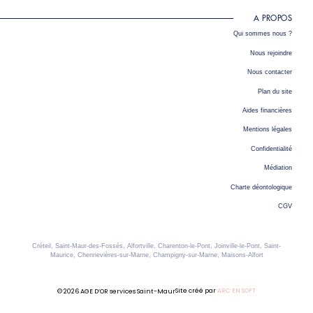
A PROPOS
Qui sommes nous ?
Nous rejoindre
Nous contacter
Plan du site
Aides financières
Mentions légales
Confidentialité
Médiation
Charte déontologique
CGV
Créteil, Saint-Maur-des-Fossés, Alfortville, Charenton-le-Pont, Joinville-le-Pont, Saint-
Maurice, Chennevières-sur-Marne, Champigny-sur-Marne, Maisons-Alfort
Site créé par
ARC EN SOFT
© 2026 AGE D’OR services Saint-Maur